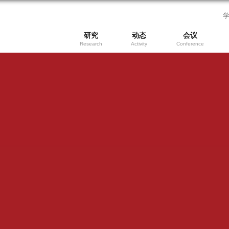
研究
动态
会议
Research
Activity
Conference