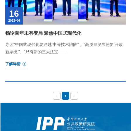
16
2023-04
畅论百年未有变局 聚焦中国式现代化
导读“中国式现代化要跨越‘中等技术陷阱’”、“高质量发展需要‘开放
新系统’”、“只有新的三大法宝——
了解详情
<
1
>