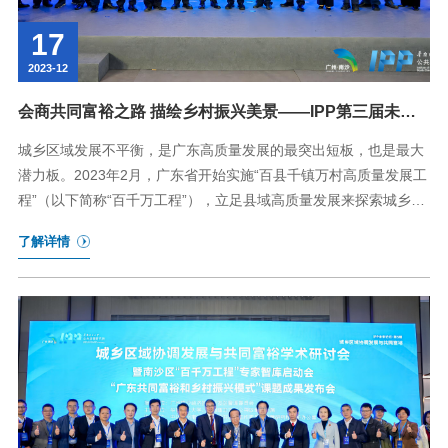
17
2023-12
会商共同富裕之路 描绘乡村振兴美景——IPP第三届未来
论坛圆满闭幕
城乡区域发展不平衡，是广东高质量发展的最突出短板，也是最大
潜力板。2023年2月，广东省开始实施“百县千镇万村高质量发展工
程”（以下简称“百千万工程”），立足县域高质量发展来探索城乡协
调发展的路径，并将其作为全省头号工程全面推进。如何更好地推
了解详情
进乡村振兴、实现共同富裕，不断丰富中国式现代化的“广东实
践”，正成为广东省发展进程中的一件新的历史性使命。2023年12
月16日，由华南理工大学公共政策研究院（IPP）主办的...