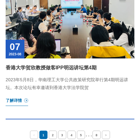
07
2023-08
香港大学贺欣教授做客IPP明远讲坛第4期
2023年5月8日，华南理工大学公共政策研究院举行第4期明远讲
坛。本次论坛有幸邀请到香港大学法学院贺
了解详情
. . .
<
1
2
3
4
5
8
>